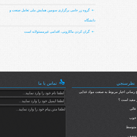
گروه زر حامی برگزاری سومین همایش ملی تعامل صنعت و
دانشگاه
گران کردن ماکارونی، اقدامی غیرمسئولانه است
نظرسنجي
تماس با ما
 رسانی اخبار مربوط به صنعت مواد غذایی
 مفید است ؟
عالی
خوب
متوسط
ضعیف