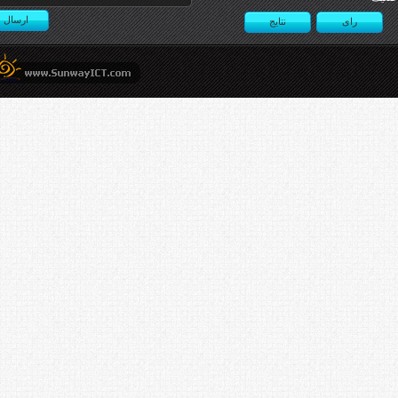
ارسال
رای
نتایج